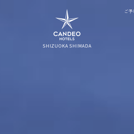
ご予
SHIZUOKA SHIMADA