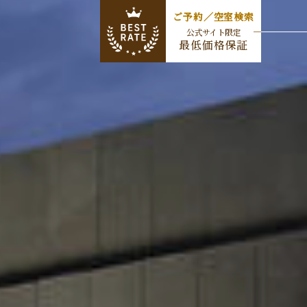
ご予約／空室検索
公式サイト限定
最低価格保証