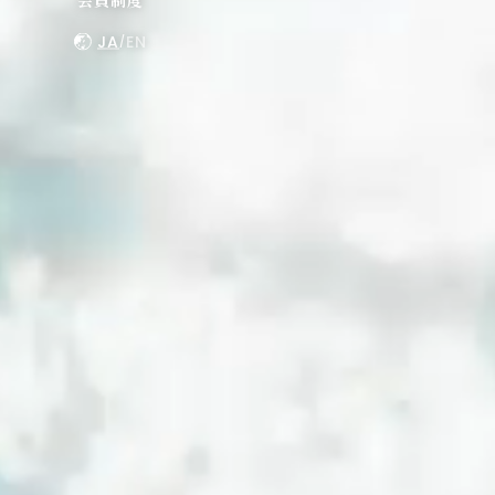
JA
EN
/