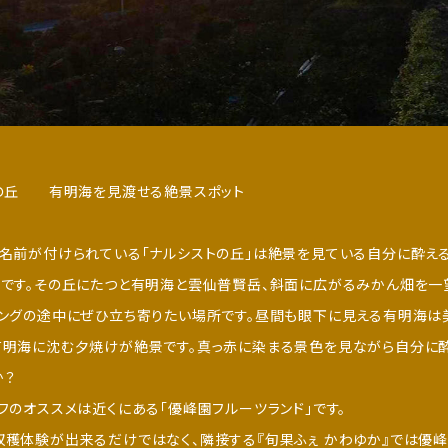
トの丘 有明海を見渡せる絶景スポット
名前が付けられている「ナルシストの丘」は絶景を見ている自分に酔え
です。その丘にたつと有明海と雲仙普賢岳、斜面に広がるみかん畑を一望
ングの途中にぜひ立ち寄りたい場所です。昼間も眼下に見える有明海は
有明海に沈む夕焼けが絶景です。真っ赤に染まる景色を見ながら自分に
か？
フのオススメは近くにある「優峰園フルーツランド」です。
穫体験が出来るだけではなく、隣接する『旬果ふぇ かわゆか』では優