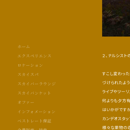
ホーム
２、ナルシス
エクスペリエンス
ロケーション
すこし変わった
スカイスパ
づけられたよう
スカイバーラウンジ
ライブやツーリ
スカイバンケット
何よりも夕方
オファー
はいかがです
インフォメーション
カンデオスタッ
ベストレート保証
様々な果物の収