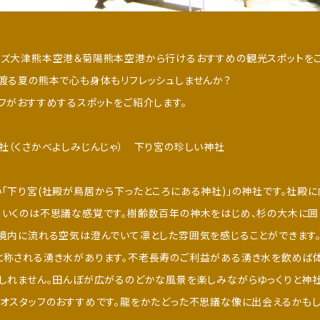
ルズ大津熊本空港＆菊陽熊本空港から行けるおすすめの観光スポットをご
渡る夏の熊本で心も身体もリフレッシュしませんか？
フがおすすめするスポットをご紹介します。
社（くさかべよしみじんじゃ） 下り宮の珍しい神社
「下り宮(社殿が鳥居から下ったところにある神社)」の神社です。社殿に
ていくのは不思議な感覚です。樹齢数百年の神木をはじめ、杉の大木に
。境内に流れる空気は澄んでいて凛とした雰囲気を感じることができます
と称される湧き水があります。不老長寿のご利益がある湧き水を飲めば
もしれません。田んぼが広がるのどかな風景を楽しみながらゆっくりと神
オスタッフのおすすめです。龍をかたどった不思議な像に出会えるかもし