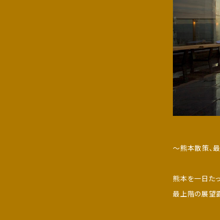
～熊本散策、
熊本を一日たっ
最上階の展望露