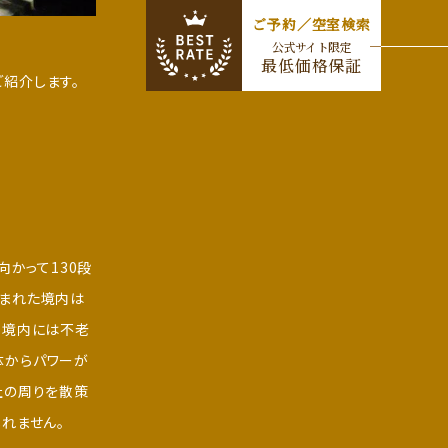
ご予約／空室検索
公式サイト限定
最低価格保証
紹介します。
向かって130段
囲まれた境内は
。境内には不老
体からパワーが
社の周りを散策
れません。