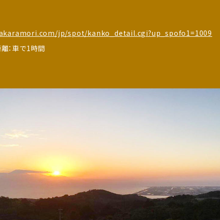
takaramori.com/jp/spot/kanko_detail.cgi?up_spofo1=1009
離：車で1時間