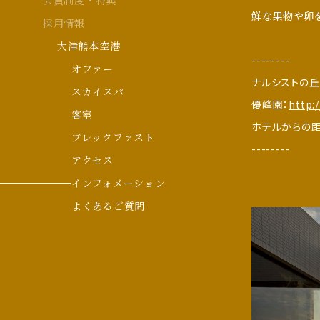
会員制度・特典
鮮な果物や卵
採用情報
大津熊本空港
--------
オファー
ナルシストの丘
スカイスパ
優峰園：
http:
客室
ホテルからの距
ブレックファスト
--------
アクセス
インフォメーション
よくあるご質問