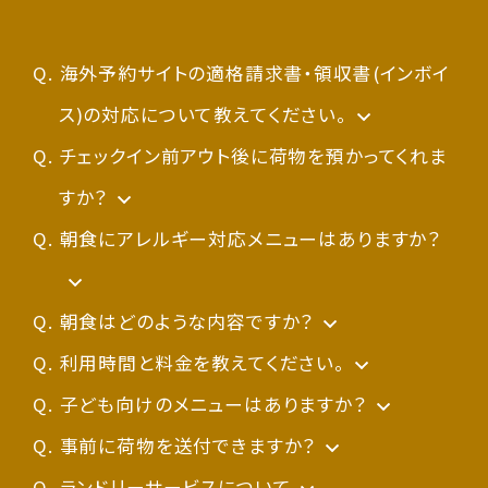
不泊の場合 宿泊料金の100％
ナイトウェア等はご持参くださいませ）
あらかじめご了承ください。
なお、プランによっては、事前のカード決済をお
・6歳～11歳/小学生：1,000円（税込1,100
受けしていないものもございますので、その際は
海外予約サイトの適格請求書・領収書(インボイ
【20名様以上の予約】
円）※子供用アメニティ付
お手数ですが、現地払いにてご予約いただき、チ
ス)の対応について教えてください。
宿泊約款
ェックイン時に現地にてクレジットカードをご利
をご確認ください。
宿泊代金に係るインボイスの交付に対応してい
チェックイン前アウト後に荷物を預かってくれま
子供用アメニティ：館内着、スリッパ、歯ブラシ、
用ください。
ない宿泊予約サイトを通じて事前決済（オンラ
すか？
※返金不可プランでご予約された場合は、キャ
タオル
イン決済）にて宿泊予約された場合で、インボイ
当日中に限り、フロントにてお預かりいたします。
朝食にアレルギー対応メニューはありますか？
ンセル日程に関わらず宿泊料金の100％を頂戴
ス（宿泊明細）が必要な方は、
貴重品や壊れやすいもの、食品はお預かりでき
いたしますのでご注意ください。
なお、ベッド1台が必要な場合は大人と同一
チェックイン時にフロントにお申し出ください。
ませんのでご了承ください。
アレルギー対応メニューはご用意がございませ
朝食はどのような内容ですか？
料金となりますので、大人としてご予約くださ
ん。
身体に優しい健康朝食をテーマに、炊き立てご
利用時間と料金を教えてください。
い。
決済金額に対する不明瞭な事項がある場合は、
当ホテルではすべてのメニューを同一の厨房、
はんやお味噌汁などの和食から、パンやスープ
朝食ページ
子ども向けのメニューはありますか？
をご確認ください。
予約を行った代理店等へご連絡をお願いしま
同一の調理器具で調理しております。
などの洋食、フルーツやデザートなど豊富なメ
申し訳ございません。お子様向けのメニューや
事前に荷物を送付できますか？
◇朝食料金について◇
す。
ニューのビュッフェをご用意しております。
離乳食のご用意はございません。
チェックイン前に荷物をお送りいただく場合は、
ランドリーサービスについて