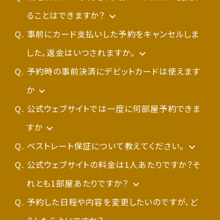
と、他にも説明サイトなどが見つかりますので、
っていることがありますので、合わせてご確認く
ますので、別のブラウザでのご利用をお願いいた
後継のEdge（エッジ）やGoogle社Chrome（ク
合は1時間につき1,000円(税込1,100円)/1室の
ェブサイトでもサポート対象外とさせていただき
Android端末にてChromeをご利用の一部のお
ることはできますか？
合わせてご参考ください。
ださい。メールがございましたら、「迷惑メール
します。
ローム）といった最新のブラウザをに変更いいた
追加代金にて承ります。
ます。
客様におかれまして、文字が正常に表示されな
申し訳ございませんが、出来かねます。
事前にカード支払いした予約をキャンセルしま
ではない」ボタン／リンクを押していただくこと
■
だくことにより、変更された場合には、ご予約が
※清掃の都合上、お受けできない場合もござい
い現象を確認しております。Google Chromeの
決済方法の変更を希望の場合、ご予約のお取り
した。返金はいつされますか。
Safari (iPhone/iPad)
ご面倒をおかけいたしますが、どうぞよろしくお
で、以降のメール受信が正常となります。
■
正常に行えることが確認出来ておりますので、ど
ますのでご了承くださいませ。
ご利用中のお客様におかれましては、動作保証
自動翻訳機能に起因しており、同不具合が発生
直し（一旦キャンセルいただき、新たにご予約）
事前カード決済につきましては、予約成約時点
予約時の事前決済にデビットカードは使えます
Safari (Mac)
願いいたします。
■
うぞお試しください。
やご利用PCのセキュリティ保護観点からも、後
するお客様におかれましては、下記ページご参
が必要となります。お取り直しいただく際、ご宿
で請求処理が始まりますので、チェックイン前の
か
Firefox
迷惑メールフォルダにも存在しない場合、別の
【レイトチェックアウト】
継ブラウザのEdge（エッジ）やGoogle社
照のうえ、Chromeの自動翻訳機能をOFFに設
泊料金・お部屋等が当初のものと異なる場合が
請求もございます。
各国際ブランド（VISA、JCB等）のデビットカード
公式ウェブサイトでは一度に何部屋予約できま
問題（弊社メール配信システムの不具合、お使
「Chrome Cookie 削除」など、ブラウザ名を
当日のお部屋の空き状況に応じて最大13時ま
Chrome（クローム）など最新ブラウザへの移行
定いただけますでしょうか。
ございますが、ご調整はいたしかねますので、あ
がご利用可能です。
すか
いのセキュリティソフト設定、メールアドレスの打
含めたキーワードでインターネット検索します
なお、Internet Explorerにつきましては、他の
で、1時間につき1,000円(税込1,100円)/1室の
を強くお勧めいたします。
▶
らかじめご了承ください。
なお返金タイミングにつきましては、ご利用カー
公式ウェブサイトは一度に最大３部屋ご予約い
ベストレート保証について教えてください。
Chrome の言語の変更とウェブページの翻訳
ち間違い、メールボックスが満杯等）が考えられ
と、他にも説明サイトなどが見つかりますので、
インターネットサービスもサポートを取り止めて
追加代金にて承ります。
＞Android＞デフォルトの翻訳設定を変更する
ド会社の処理によって異なりますので、ご本人様
＜ご予約をキャンセルされた場合＞
ただくことができます。４部屋以上のご予約をご
他社予約サイト等と比較して、公式ホームペー
公式ウェブサイトの料金は1人あたりですか？そ
ますので、お手数ですが一度ご確認のうえ、再登
合わせてご参考ください。
おり、動作保証やご利用PCのセキュリティ保護
CLUB CANDEO会員様は、1時間無料で12時ま
◼各ブラウザのインストール
＞言語の [常に翻訳する] 設定を取り消す
よりカード会社へ直接お問い合わせいただく必
ご返金につきましては、デビットカードの特性
希望の場合は、お手数ですが複数回に分けてお
ジでご提供する宿泊料金が「最低価格」である
れとも1部屋あたりですか？
録をお試しください。その際、まず以前の登録デ
の観点からも、後継ブラウザのEdgeやGoogle
でご滞在いただけます。
・
要がございます（個人情報保護の観点により、ホ
上、通常のクレジットカードよりお時間のかかる
取りいただきますよう、よろしくお願いいたしま
ことを保証するものです。ぜひ本サイトからご予
検索欄で選択頂いた人数に対して1部屋あた
予約した日程や内容を変更したいのですが、ど
Microsoft - Edge（Internet Explorerの後
ータを削除いただく必要がございますので、お手