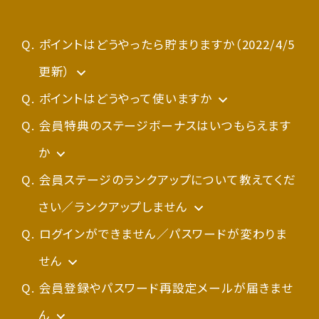
ポイントはどうやったら貯まりますか（2022/4/5
更新）
◼
NEW
基本ポイント：1％
ポイントはどうやって使いますか
2022年4月5日以降、公式ウェブサイトから会員
ご利用方法は以下のとおりです。
会員特典のステージボーナスはいつもらえます
として新規ご予約されたものに対し1％のポイン
か
ト還元があります。
ご利用場所：公式ウェブサイト
ステージボーナス（ポイント）は6月の新ステージ
会員ステージのランクアップについて教えてくだ
ご利用タイミング：公式ウェブサイトでの新規ご
確定後となります。それまでの付与はございませ
さい／ランクアップしません
◼ボーナスポイント
予約またはご変更時（要ログイン）
んので、あらかじめご了承ください。
会員ステージにつきましては、6月1日～翌年5月
ログインができません／パスワードが変わりま
特定の条件で付与され、付与数や率は条件によ
り異なります。取得条件や有効期限は、個別に
フロントでのご利用はお受けいたしかねますの
31日までの1年間のご利用実績に基づいて、集
せん
設定されますので、各特典やオファー条件をあ
で、何卒ご了承ください。
会員ステージ反映方法につきましては、
計いたします。
2020年6月のシステムリニューアルにともない、
会員登録やパスワード再設定メールが届きませ
会員制
らかじめご確認ください。
度ご説明ページ
新サイトへ初めてログインする際、新しいパスワ
ん
をご確認ください。