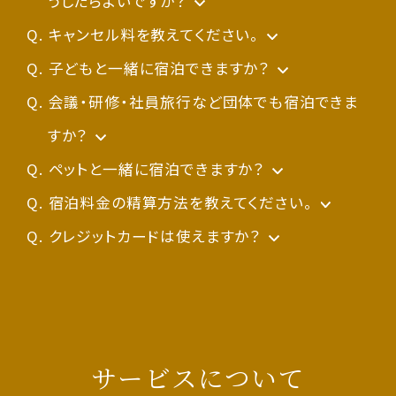
ご面倒をおかけいたしますが、どうぞよろしくお
社Chromeなど最新ブラウザへの移行を強くお
※当日の予約状況によりレイトチェックアウトを
継）
ご迷惑おかけして申し訳ございませんが、どうぞ
テルからお客様の情報を照会することが出来ま
場合がございます。また、まれに返金後に再度引
す。
約ください。
り、消費税込みのご料金でご案内しております。
うしたらよいですか？
数ですが、各ホテルへお問い合わせください。
願いいたします。
勧めいたします。
お受けできない場合もございますのでご了承く
・
よろしくお願いいたします。
せんのであらかじめご了承ください。）。
き落とされる場合がございますが、改めて返金
ベストレート保証は、同一ホテル ・ご宿泊日・プ
また、サービス料は頂戴しておりません。
カンデオホテルズ公式サイトのトップページにあ
キャンセル料を教えてください。
Google - Chrome
お急ぎの場合や解決しない場合にはお手数です
開発元のMicrosoft社からも、
ださいませ。
締日より前にご予約・キャンセルが実行された
されますのでご了承ください。
ランなどいくつかの条件を満たす必要がござい
なお、人数変更の場合は追加料金を頂戴する場
る｢ご予約確認・変更｣から、ご予約番号とメール
【9名様までのご予約】
子どもと一緒に宿泊できますか？
Edgeへの移行勧
が、一度当該メールアドレスのご使用はお控え
奨がなされております
※15時を超過した場合は、基本宿泊料の100％
場合には、期間内のご利用明細にて相殺表示さ
返金タイミングや明細に関するお問い合わせに
ます。また対象外となるケースもございます。詳
合がございますので、ご了承ください。
アドレスをご入力いただくと、ご予約内容をご確
ご宿泊前日のキャンセル 宿泊料金50％
ご宿泊いただけます。
会議・研修・社員旅行など団体でも宿泊できま
。
いただき、別のメールアドレスにてご登録・ご予
ご検討のほど、どうぞよろしくお願いいたします。
を頂戴しております。
れますので、実際のお引き落としはなされませ
つきましては、カード保有されるご本人様にしか
しくは
認いただけます。
ご宿泊当日のキャンセル 宿泊料金の100％
すか？
こちら
をご覧ください。
約をお願いいたします。メールアドレスの変更は
ん。
開示されないため、弊ホテルでは分かりかねま
ご予約番号が不明な場合や、エラー画面が表示
不泊の場合 宿泊料金の100％
◇ご宿泊料金について◇
ご宿泊いただけます。
ペットと一緒に宿泊できますか？
マイページからご自身でお手続きいただけま
すでにお引き落としされてしまっている場合に
す。お問い合わせにつきましては大変お手数で
される場合は、通信上のトラブルも考えられます
お部屋の定員数を上限に、11歳（小学生）以
ペットをお連れのご宿泊はお断りさせて頂いて
宿泊料金の精算方法を教えてください。
す。
は、次回の締日にカードへ返金がなされます。
すが、ご利用カード会社へ直接ご連絡いただき
ので、ご予約希望のホテルまでご連絡ください。
【10名〜19名様の予約】
下のお子様は添寝にてご予約を承ります。
ご予約は以下にお電話いただくか、お問い合わ
おります。尚、盲導犬、介助犬についてはご案内
ご予約時の事前クレジットカード決済または、現
クレジットカードは使えますか？
なお、icloud.comメールにつきましては、
ますよう何卒よろしくお願いいたします。
ご宿泊13日前のキャンセル 宿泊料金の20％
ただし6歳以上のお子様には別途施設利用料
せフォームからメールでご連絡ください。
いたしておりますので、ご予約の際にお申しつけ
地決済（チェックイン時にフロントにてお支払
VISA、Mastercard、JCB、American
Apple社カスタマーサポートへのお問い合わせ
ご宿泊7日前のキャンセル 宿泊料金の50％
を申し受けます。
TEL：
ください。
い）となります。
Express、Diners Club、China UnionPay（銀
096-233-0300
が必要となる場合がございます。
ご宿泊前日、当日のキャンセル 宿泊料金の
（施設利用料金）
お問い合わせフォームは
なお、一部プランでは事前クレジットカード決済
聯）がご利用いただけます。
こちら
サービスについて
100％
・0歳～5歳/未就学：無料（タオル、歯ブラシ、
がご利用いただけない場合もございますので、