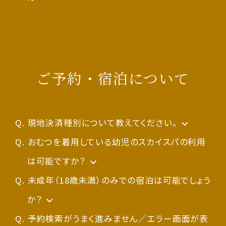
ポイントをご利用されたご予約をキャンセルさ
なお、ステージダウンにつきましては、2023年5
ードを設定いただきます。
ドコモ、au、SoftBankをはじめとした携帯電話
◼ステージボーナス
れる際、ポイントはお戻しいたしますが、お戻し
月末まで停止いたします。
＜新しいパスワードの設定方法＞
会社のメールアドレスをご利用の方は、迷惑メ
毎年6月2日時点で確定したステージに応じて付
時点で有効期限を過ぎたポイントはそのまま失
ログイン画面の「
ール受信設定をご確認ください。ドメイン指定受
パスワードを忘れた方は
」より
与される会員特典となります。
ご予約・宿泊について
効となります。
お手続きください。
信を設定されている方は、 candeo-
BRONZE ： 1,000pt
SILVER ： 5,000pt
また、キャンセル料が発生する際はポイントを優
hotels.com (間にハイフンが入ります) の追加
GOLD ：20,000pt
先充当いたしますので、あらかじめご了承くださ
なお、「メールアドレス」と「パスワード」が合って
をお願いいたします。
現地決済種別について教えてください。
PLATINUM：40,000pt
い。
いるのにログイン出来ない方のうち、ご利用ブラ
パスワード再設定のメールが届かない方は、会
現金の他、以下決済がご利用いただけます。
おむつを着用している幼児のスカイスパの利用
ウザのCookie（クッキー）を一度削除することで
員登録されているメールアドレスに変更がない
は可能ですか？
なお、基本ポイントやボーナスポイントは、宿泊
ログイン不具合が解消する場合がありますので
かご確認ください。
料金（税抜）に対して所定の付与率が適用され
クレジットカード
申し訳ございませんが、おむつ着用のお子様は
未成年（18歳未満）のみでの宿泊は可能でしょう
お試しください。
たポイント数（端数は切り捨てます）が付与され
VISA ／ Master ／ JCB ／ American
スカイスパをご利用いただけません。
か？
メールアドレスを変更されている方で現在も受
ます。付与日は、チェックアウト2日後となりま
Express ／ Diners Club ／ China
宿泊者が15歳以上18歳未満の方のみの場合、
予約検索がうまく進みません／エラー画面が表