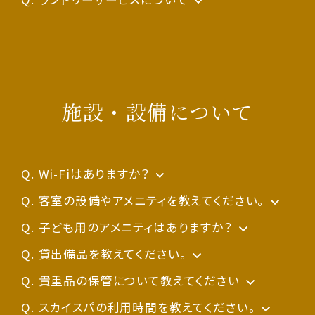
朝食はご年齢に応じて有料となります。
また、食器等の洗浄も同一の場所、同一の洗浄
事前にホテルまでご連絡ください。ご連絡がな
コインランドリーがございます。詳しくはフロント
詳しくは
朝食ページ
をご確認ください。
代理店等のうち海外サイト（ブッキングドットコ
機で行っております関係上、アレルゲンの混入可
い場合はお受け取りできない場合があります。
でご確認ください。
ム、agoda、エクスペディア、Trip.com等）は、日
能性が否定できないため、お客様の安全を優先
お送りいただく際は、送り状にチェックイン日と
施設・設備について
本国内の適格請求書・領収書（インボイス）に対
に考え、食物アレルギーをお持ちのお客様用メ
ご宿泊者様名を明記ください。また、貴重品や壊
応しておりませんのでご注意ください。
ニューは作成していません。また、アレルギー一
れやすいもの、食品はお預かりできませんのでご
覧表の作成等の対応は行なっておりません。
了承ください。
Wi-Fiはありますか？
また「領収書」が必要な場合には、ホテル公式ホ
全客室にて高速無線LAN（Wi-Fi)を使用したイ
客室の設備やアメニティを教えてください。
ームページよりご予約いただくか、
上記をご理解のうえ、お召し上がりになるか否か
ンターネット接続サービスを無料でご利用いた
詳細は
子ども用のアメニティはありますか？
客室ページ
をご覧ください。
外部の宿泊予約サイトを通じてご予約される場
をお決めいただいております。ご希望であれば、
だけます。
お子様用の館内着（パジャマ兼用）、タオル、歯ブ
貸出備品を教えてください。
合は現地決済をご選択ください。
お客様ご自身にてお召し上がりになる食品をお
※ベストエフォート型のサービスです
ラシ、スリッパのご用意がございます。フロントに
詳細は
貴重品の保管について教えてください
客室ページ
をご覧ください。
持ち込みになり、お連れ様と同じお席でお召し
てお申し付けください。
お客様ご自身で管理いただけますようお願いし
スカイスパの利用時間を教えてください。