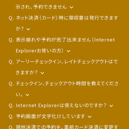
【おもなブラウザのCookie削除方法】
信が可能な方は、以前使われていたメールアド
す。各ポイントの有効期限はマイページにてご確
UnionPay（銀聯）
親権者様に宿泊同意書のご提出をお願いしてお
示され、予約できません
認いただけます。
■
レスにて再設定をお願いいたします。マイページ
Google Chrome
ります。
ご不便をおかけして申し訳ございません。
ネット決済（カード）時に領収書は発行できます
■
ログイン後に、ご自身でメールアドレスを変更い
Edge
電子マネー ／ コード決済
親権者様は下記の未成年者の宿泊に対する同
一時的にアクセスが集中するなどした際、処理
か？
※Internet Explorerはサポート対象外となり
ただけます。以前のメールアドレスが使えないお
交通系IC ／ iD ／ 楽天Edy ／ nanaco ／
意書を印刷の上ご記入いただき、チェックイン日
が中断してしまうなどして不具合がおきている
予約確認画面からオンライン発行いただけま
表示崩れや予約が完了出来ません（Internet
ますので、別のブラウザでのご利用をお願いいた
客様は、
お問い合わせフォーム
より変更申請を
WAON ／ QUICPay ／ PayPay ／ au PAY ／
までにホテルへご提出ください。
場合があります。その際は、お使いのブラウザの
す。
Explorerお使いの方）
します。
お願いいたします。
メルペイ ／ d払い ／ Alipay ／ WeChat Pay
■
Cookie（クッキー）を一度削除していただくこと
発行タイミングは、チェックアウト日から90日以
ご不便をおかけして申し訳ございません。
アーリーチェックイン、レイトチェックアウトはで
未成年者の宿泊に対する同意書
■
Safari (iPhone/iPad)
／ Bank Pay ／ J-Coin Pay
ご質問はこちらの
で改善する場合がございます。
内となり、1回だけ発行することが出来ます。電
Internet Explorerは、開発元のMicrosoft社
きますか？
お問合せフォーム
よりお問合
■
なお、携帯電話会社のメールアドレス以外
Safari (Mac)
せください。
子データによる領収書が有効かどうかは、あら
より2022年6月に廃止の予告がなされており、
【アーリーチェックイン】
チェックイン、チェックアウト時間を教えてくださ
■
（Gmail、Yahoo!メール、Apple社の
Firefox
【おもなブラウザのCookie削除方法】
かじめ経理ご担当へご確認ください。
当ウェブサイト・予約システムにおきましても、サ
当日のお部屋の空き状況に応じて承ります。
い。
icloud.comメール、」その他プロバイダメール
■
その他注意事項は、発行画面に表示されますの
ポート対象外とさせていただいておりますため、
CLUB CANDEO会員様は、優先的にご案内して
通常チェックインは15:00、チェックアウトは
Internet Explorerは使えないのですか？
Google Chrome
「Chrome Cookie 削除」など、ブラウザ名を
等）をお使いの方でも、同様にメールが届かな
■
で、必ずご一読、ご確認をお願いいたします。
ご予約その他に関わる動作保証が出来かねま
います。
11:00でございます。
Internet Explorerは、開発元のMicrosoft社
予約画面が文字化けしています
Edge
含めたキーワードでインターネット検索します
い場合がございますが、迷惑メールフォルダに入
※Internet Explorerはサポート対象外となり
す。
ただしアーリーチェックインを事前に確約する場
より2022年6月に廃止の旨周知されており、当ウ
ご不便をおかけして申し訳ございません。
現地決済での予約を、事前カード決済に変更す