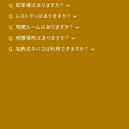
レビのケーブル接続は、故障の原因となります
アクセスページ
駐車場はありますか？
をご覧ください。
ため、ご遠慮いただいております。何卒ご了承く
宿泊者専用の駐車場がございます。詳しくは
レストランはありますか？
アク
ださい。
セスページ
朝食会場で朝食をご提供しております。
喫煙ルームはありますか？
をご覧ください。
朝食以外のお食事のご提供はしておりません。
ございます。ご予約ページでご確認ください。
喫煙場所はありますか？
喫煙スペースがございます。詳しくはチェックイ
加熱式タバコは利用できますか？
ン時にフロントにてご確認ください。
禁煙ルーム・禁煙エリアではご利用いただけま
せんので、所定の場所にてご利用くださいませ。