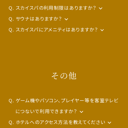
上がりいただけます。なお、お持ち込みされる場
※お子様用の館内着は130cmのみのご用意と
ます。ホテルでお預かりすることは出来かねます
詳しくは
スカイスパの利用制限はありますか？
スカイスパページ
をご覧ください。
合は、あらかじめご予約時にお申し付けくださ
なります。
のでご了承ください。また、客室にはセキュリティ
※不定期でメンテナンスが入る場合があります
年齢制限はありませんが、小さなお子様につき
サウナはありますか？
い。
ボックスはございません。
ので予めご了承ください。
ましては、必ず保護者の方の安全管理のもとご
ドライサウナがございます。
スカイスパにアメニティはありますか？
利用いただきますようお願いします。おむつの取
シャンプー、コンディショナー、ボディーソープ、
れていないお子様のご利用はご遠慮ください。
化粧水、乳液、メイククレンジング、洗顔フォー
また、7歳以上は男女別のご利用とさせていただ
ム、綿棒、ティッシュ、コットンなどがございます。
その他
きます。
ゲーム機やパソコン、プレイヤー等を客室テレビ
につないで利用できますか？
申し訳ございませんが、各種外部機器と客室テ
ホテルへのアクセス方法を教えてください