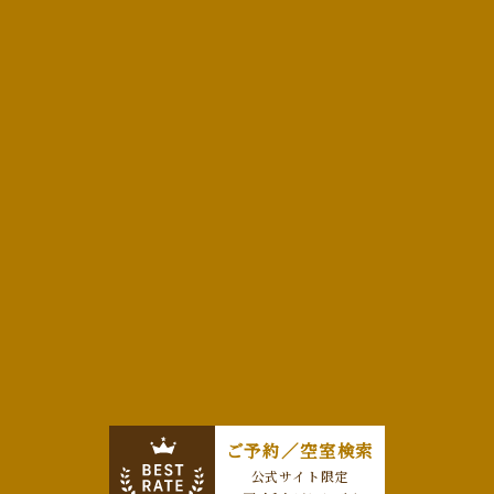
委託する場合があります。
その場合には、個人情報の保護に十分な措置を講じてい
る者を選定し、委託先に対し、必要かつ適切な監督を行
います。
7．個人情報の開示・訂正等の手続き
当社が、保有する個人情報の開示、訂正、利用停止等に
関する、ご本人様からの要請については、別途定める手
続きによって、遅滞なく対応させていただきます。
8．個人情報についてのお問い合わせ窓口
当社の個人情報の取扱いに関するお問い合わせ・ご意
見・ご要望等につきましては、下記までお申出いただきま
すようお願いいたします。
〔お問い合わせ窓口〕
プライバシー・ポリシーに関するお問い合わせフォーム
ご予約／空室検索
公式サイト限定