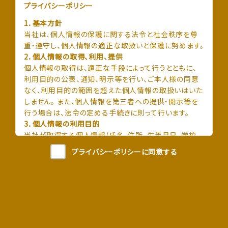
プライバシーポリシー
1．基本方針
当社は、個人情報の保護に関する法令と社会秩序を尊
重・遵守し、個人情報の適正な取扱いと保護に努めます。
2．個人情報の取得、利用、提供
個人情報の取得は、適正な手段によって行うとともに、
利用目的の公表、通知、明示等を行い、ご本人様の同意
なく、利用目的の範囲を超えた個人情報の取扱いはいた
しません。 また、個人情報を第三者への提供・開示等を
行う場合は、法令の定める手続きに則って行います。
3．個人情報の利用目的
当社が取得する個人情報(氏名、住所、生年月日、学校
名、勤務先名、電話番号、メールアドレス等)は以下の目
プライバシーポリシーに同意する
的に利用します。
宿泊に関する各種サービスの提供(連絡、資料送付、
手配、料金請求等を含む)。
各種商品、サービス、優待、イベント等に関する情報
の提供。
上記(1)(2)の情報・サービス提供のための顧客動向