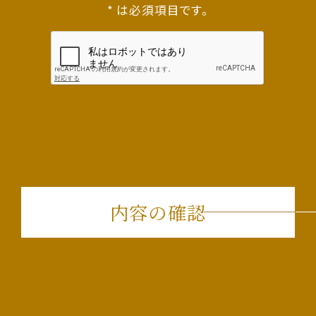
分析、商品開発等の調査分析。
* は必須項目です。
当社の従業員等の募集に対する採用選考。
上記(ⅰ)(ⅱ)(ⅲ)(ⅳ)の利用目的の達成に必要な範
囲での、個人情報の第三者への提供。
4．個人情報の第三者への提供
当社が取得する個人情報は、お名前、ご住所等のご本人
様およびご本人様のご家族に関する所要項目について、
法令の規定に基づく場合のほか、利用目的の達成に必要
な範囲の第三者に対し、書面、郵便物、電話、FAX、電子
メール、広告媒体等により、提供する場合があります。
なお、ご本人様からのお申出により情報提供は停止いた
します。ただし、ご本人様から個別に第三者提供の同意
を得て取得した個人情報の場合は、この限りではありま
内容の確認
せん。
5．個人情報の安全管理措置
当社が保有する個人情報は適正かつ慎重に管理し、個
人情報への不正アクセス、紛失、改ざん、漏えい等を防止
するため、必要かつ適切な安全管理措置を講じます。
宿泊の申込みが、この約款によらないとき。
満室により客室の余裕がないとき。